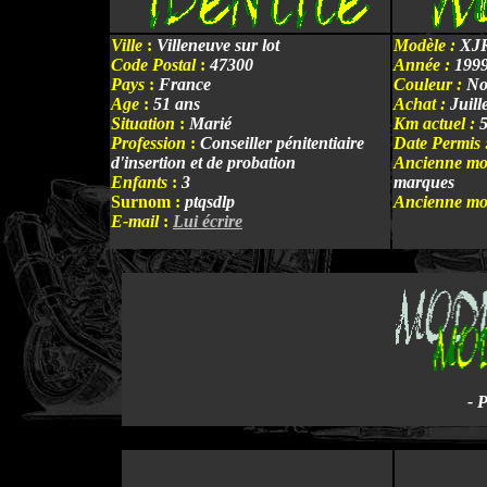
Ville
:
Villeneuve sur lot
Modèle :
XJR
Code Postal
:
47300
Année :
199
Pays
:
France
Couleur :
No
Age
:
51 ans
Achat :
Juill
Situation
:
Marié
Km actuel :
5
Profession
:
Conseiller pénitentiaire
Date Permis 
d'insertion et de probation
Ancienne mot
Enfants
:
3
marques
Surnom :
ptqsdlp
Ancienne mot
E-mail
:
Lui écrire
- 