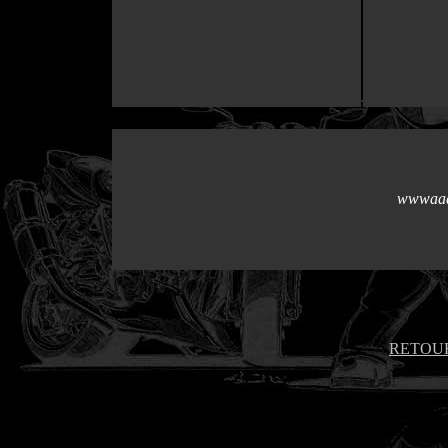
wwwaaa
RETOUR