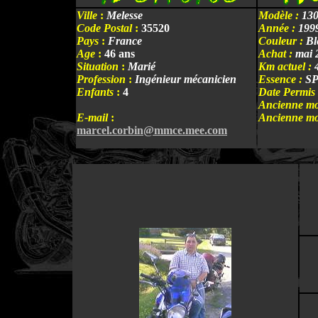
Ville
:
Melesse
Modèle :
130
Code Postal
:
35520
Année :
199
Pays
:
France
Couleur :
Bl
Age
:
46 ans
Achat :
mai 
Situation
:
Marié
Km actuel :
4
Profession
:
Ingénieur mécanicien
Essence :
SP
Enfants
:
4
Date Permis 
Ancienne mo
E-mail
:
Ancienne mo
marcel.corbin@mmce.mee.com