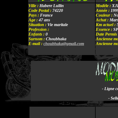
Ville
:
Habere Lullin
Modèle :
XJR
Code Postal :
74220
Année :
199
Pays :
France
Couleur :
Noi
Age :
47 ans
Achat :
Mars
Situation :
Vie maritale
Km actuel :
5
Profession :
Essence :
SP
Enfants :
0
Date Permis 
Surnom :
Choubhaka
Ancienne mo
E-mail :
choubhaka@gmail.com
Ancienne mo
- Ligne 
- Sel