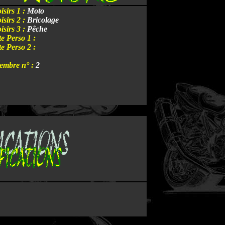
isirs 1 :
Moto
isirs 2 :
Bricolage
isirs 3 :
Pêche
te Perso 1 :
te Perso 2 :
embre n° :
2