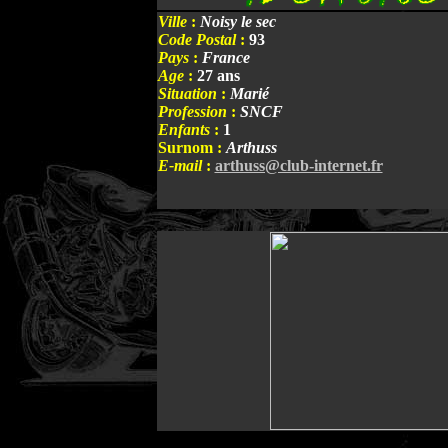
Ville
:
Noisy le sec
Code Postal
:
93
Pays
:
France
Age
:
27 ans
Situation
:
Marié
Profession
:
SNCF
Enfants
:
1
Surnom :
Arthuss
E-mail
:
arthuss@club-internet.fr