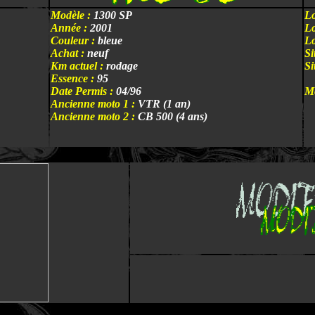
Modèle :
1300 SP
Lo
Année :
2001
Lo
Couleur :
bleue
Lo
Achat :
neuf
Si
Km actuel :
rodage
Si
Essence :
95
Date Permis :
04/96
M
Ancienne moto 1 :
VTR (1 an)
Ancienne moto 2 :
CB 500 (4 ans)