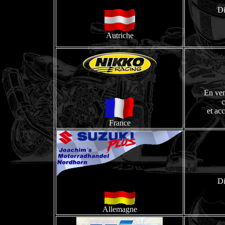
Di
Autriche
En ve
c
et ac
France
Di
Allemagne