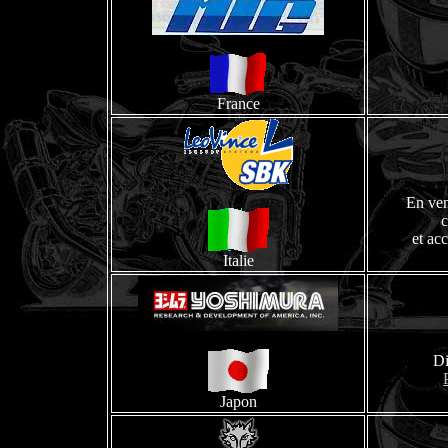
France
En ve
c
et ac
Italie
Di
Japon