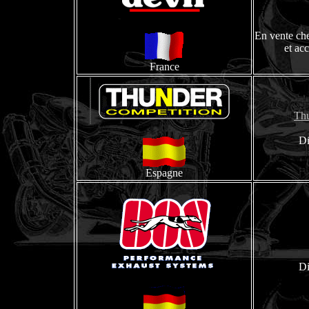
En vente che
et ac
France
Thu
Di
Espagne
Di