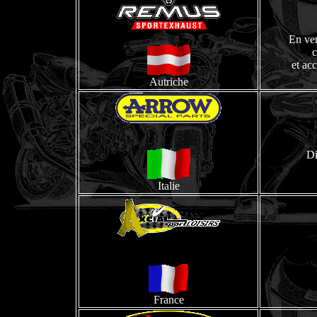
En ven
c
et ac
Autriche
Di
Italie
France