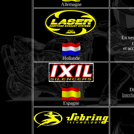
Allemagne
En ve
c
et ac
Hollande
Di
Interl
Espagne